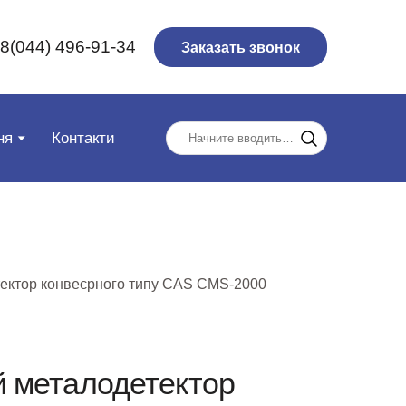
8(044) 496-91-34
Заказать звонок
ня
Контакти
ектор конвеєрного типу CAS CMS-2000
 металодетектор