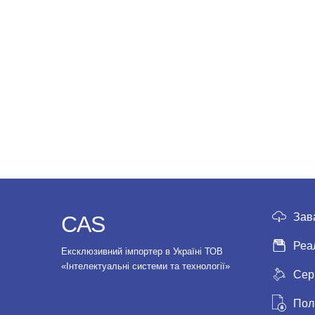
Зав
CAS
Реа
Ексклюзивний імпортер в Україні ТОВ
«Інтелектуальні системи та технології»
Сер
Пол