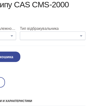
типу CAS CMS-2000
З зупинкою на конвеєрі, в залежності від розмірів:
Тип відбракувальника
 кошика
 И ХАРАКТЕРИСТИКИ