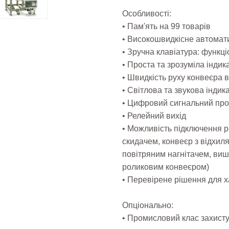
Особливості:
• Пам'ять на 99 товарів
• Високошвидкісне автомат
• Зручна клавіатура: функціо
• Проста та зрозуміла індик
• Швидкість руху конвеєра в
• Світлова та звукова індик
• Цифровий сигнальний пр
• Релейний вихід
• Можливість підключення рі
скидачем, конвеєр з відхил
повітряним нагнітачем, ви
роликовим конвеєром)
• Перевірене рішення для 
Опціонально:
• Промисловий клас захисту