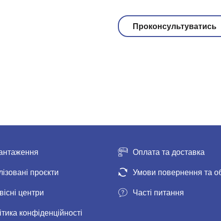
Проконсультуватись
антаження
Оплата та доставка
лізовані проєкти
Умови повернення та о
вісні центри
Часті питання
ітика конфіденційності