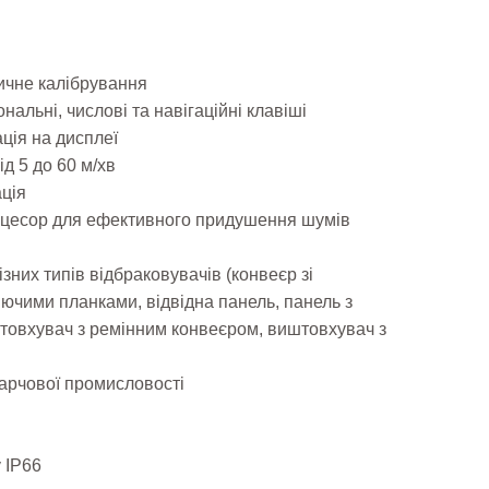
ичне калібрування
нальні, числові та навігаційні клавіші
ація на дисплеї
ід 5 до 60 м/хв
ація
оцесор для ефективного придушення шумів
зних типів відбраковувачів (конвеєр зі
яючими планками, відвідна панель, панель з
штовхувач з ремінним конвеєром, виштовхувач з
харчової промисловості
 IP66