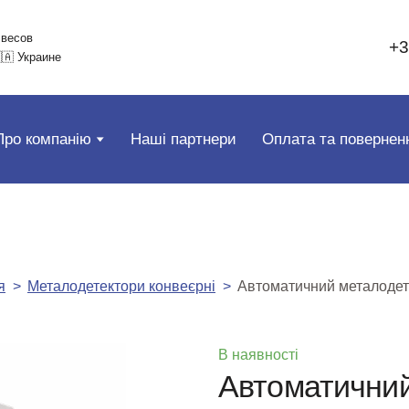
 весов
+3
🇦 Украине
Про компанію
Наші партнери
Оплата та повернен
я
Металодетектори конвеєрні
Автоматичний металодет
В наявності
Автоматичний