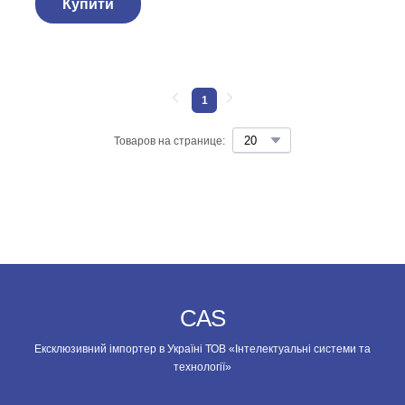
Купити
1
Товаров на странице:
CAS
Ексклюзивний імпортер в Україні ТОВ «Інтелектуальні системи та
технології»