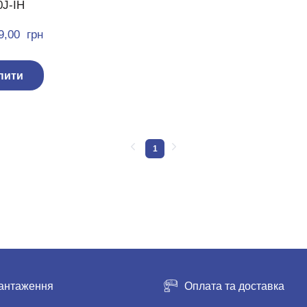
J-IH
9,00  грн
пити
1
антаження
Оплата та доставка