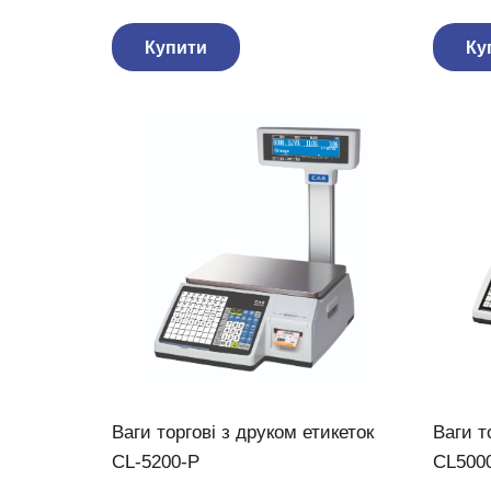
Купити
Ку
Ваги торгові з друком етикеток
Ваги т
CL-5200-P
CL5000