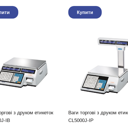
пити
Купити
оргові з друком етикеток
Ваги торгові з друком етик
J-IB
CL5000J-IP