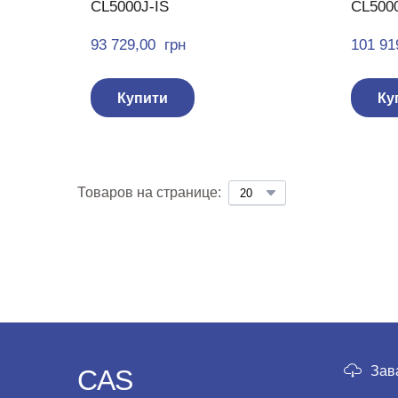
CL5000J-IS
CL5000
93 729,00  грн
101 91
Купити
Ку
Товаров на странице:
Зав
CAS