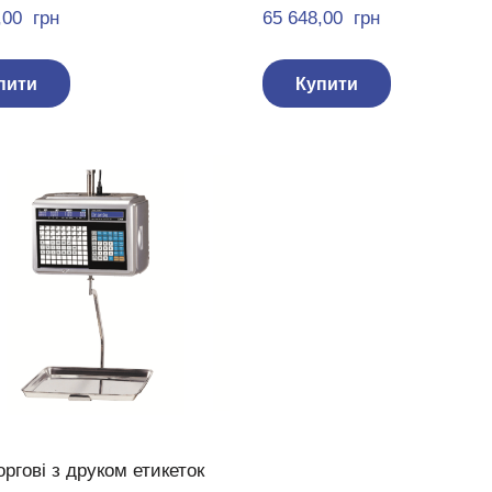
00  грн
65 648,00  грн
пити
Купити
оргові з друком етикеток