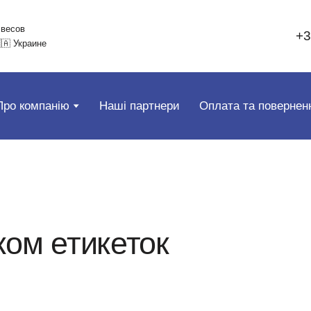
 весов
+3
🇦 Украине
Про компанію
Наші партнери
Оплата та повернен
уком етикеток