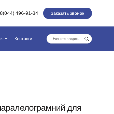
8(044) 496-91-34
Заказать звонок
ня
Контакти
паралелограмний для