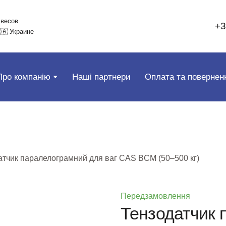
 весов
+3
🇦 Украине
Про компанію
Наші партнери
Оплата та повернен
атчик паралелограмний для ваг CAS BCM (50–500 кг)
Передзамовлення
Тензодатчик 