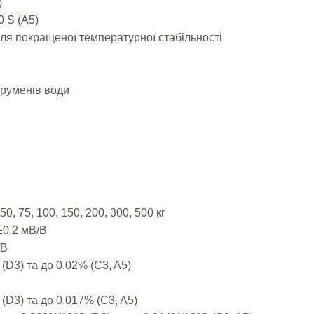
)
0 S (A5)
ля покращеної температурної стабільності
труменів води
, 75, 100, 150, 200, 300, 500 кг
±0.2 мВ/В
/В
(D3) та до 0.02% (C3, A5)
 (D3) та до 0.017% (C3, A5)