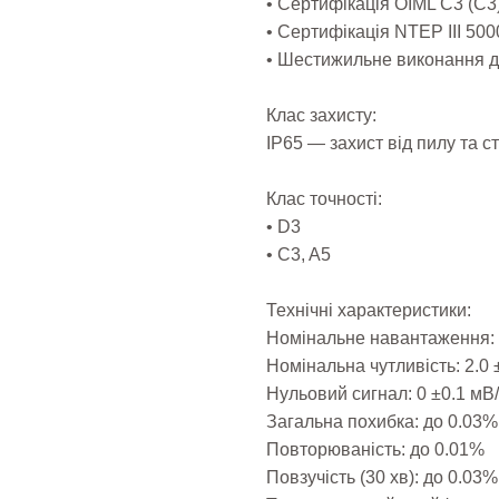
• Сертифікація OIML C3 (С3
• Сертифікація NTEP III 500
• Шестижильне виконання д
Клас захисту:
IP65 — захист від пилу та с
Клас точності:
• D3
• C3, A5
Технічні характеристики:
Номінальне навантаження: 50
Номінальна чутливість: 2.0 
Нульовий сигнал: 0 ±0.1 мВ
Загальна похибка: до 0.03% 
Повторюваність: до 0.01%
Повзучість (30 хв): до 0.03%