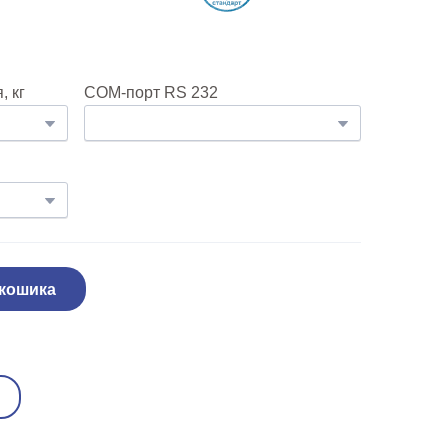
 кг
COM-порт RS 232
 кошика