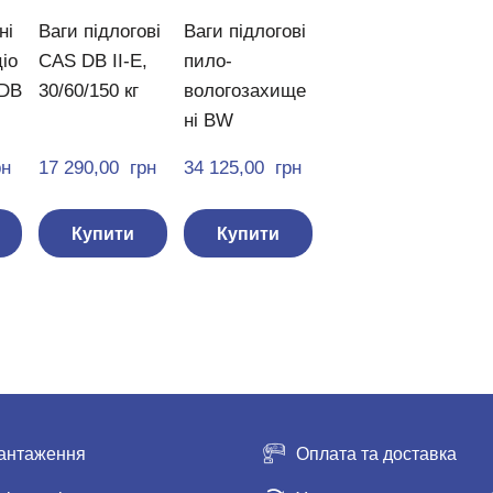
ні
Ваги підлогові
Ваги підлогові
іо
CAS DB II-E,
пило-
 DB
30/60/150 кг
вологозахище
ні BW
рн
17 290,00  грн
34 125,00  грн
Купити
Купити
антаження
Оплата та доставка