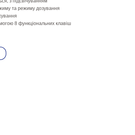
ься, з підсвічуванням
ежиму та режиму дозування
жування
омогою 8 функціональних клавіш