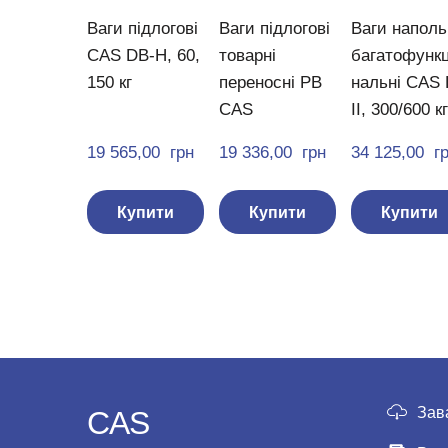
Ваги підлогові
Ваги підлогові
Ваги наполь
CAS DB-H, 60,
товарні
багатофункц
150 кг
переносні PB
нальні CAS
CAS
II, 300/600 кг
19 565,00  грн
19 336,00  грн
34 125,00  г
Купити
Купити
Купити
Зав
CAS