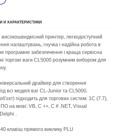
 И ХАРАКТЕРИСТИКИ
 високошвидкісний принтер, легкодоступний
ння налаштувань, гнучка і надійна робота в
не програмне забезпечення і краща сервісна
ні торгові ваги CL5000 розумним вибором для
ну.
універсальний драйвер для створення
д всі моделі ваг CL-Junior та CL5000.
б'єкт) підходить для торгових систем: 1С (7.7),
 ПО на мові: VB, C ++, C # .NET, Visual
Delphi .
 40 клавіш прямого виклику PLU