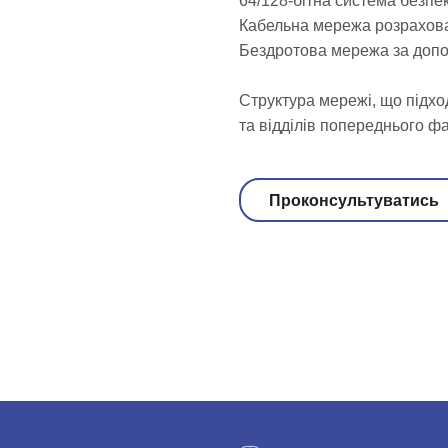
64/128-бітна система безп
Кабельна мережа розрахован
Бездротова мережа за допо
Структура мережі, що підхо
та відділів попереднього ф
Проконсультуватись