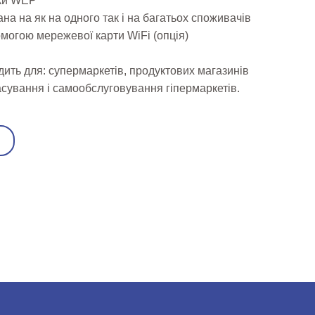
еки WEP
а на як на одного так і на багатьох споживачів
могою мережевої карти WiFi (опція)
дить для: супермаркетів, продуктових магазинів
асування і самообслуговування гіпермаркетів.