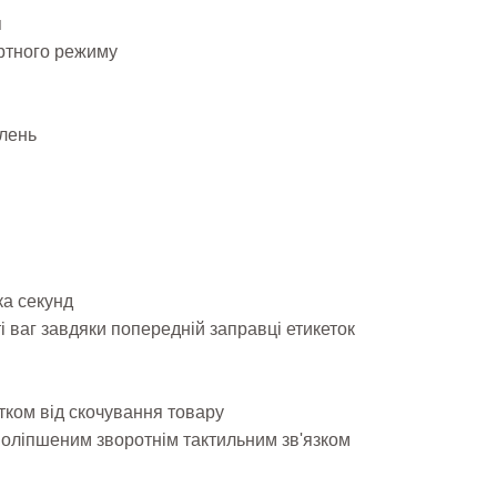
я
ртного режиму
млень
ка секунд
і ваг завдяки попередній заправці етикеток
тком від скочування товару
поліпшеним зворотнім тактильним зв'язком