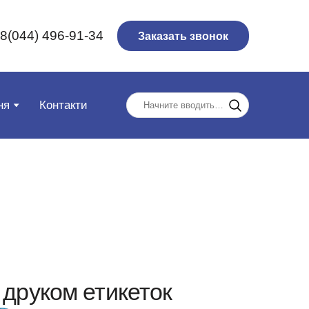
8(044) 496-91-34
Заказать звонок
ня
Контакти
з друком етикеток