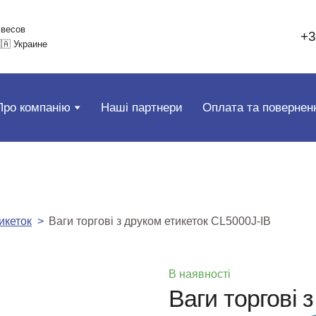
 весов
+3
🇦 Украине
Про компанію
Наші партнери
Оплата та повернен
икеток
Ваги торгові з друком етикеток CL5000J-IB
В наявності
Ваги торгові 