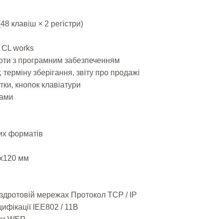
48 клавіш × 2 регістри)
 CL works
оти з програмним забезпеченням
терміну зберігання, звіту про продажі
ки, кнопок клавіатури
гами
их форматів
0х120 мм
ездротовій мережах Протокол TCP / IP
ифікації IEE802 / 11B