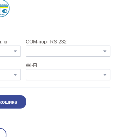
 кг
COM-порт RS 232
Wi-Fi
 кошика