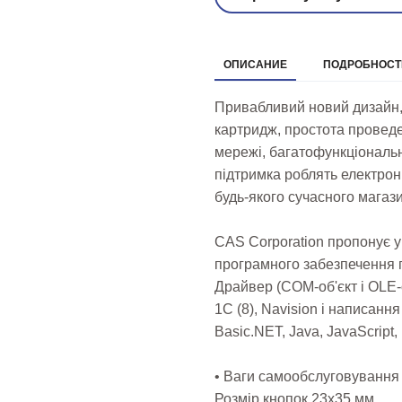
ОПИСАНИЕ
ПОДРОБНОСТИ
Привабливий новий дизайн,
картридж, простота проведе
мережі, багатофункціональ
підтримка роблять електрон
будь-якого сучасного магази
CAS Corporation пропонує 
програмного забезпечення пі
Драйвер (COM-об'єкт і OLE-о
1С (8), Navision і написання
Basic.NET, Java, JavaScript, 
• Ваги самообслуговування
Розмір кнопок 23х35 мм