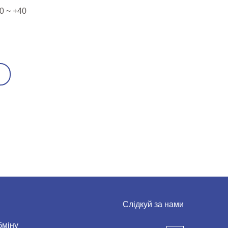
0 ~ +40
Слідкуй за нами
бміну