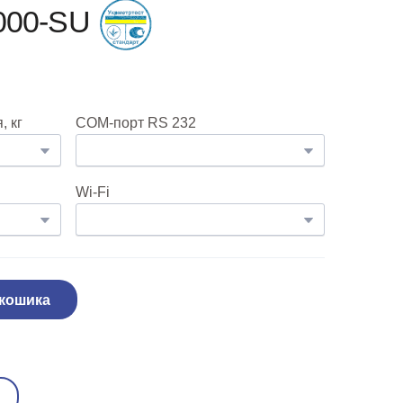
000-SU
 кг
COM-порт RS 232
Wi-Fi
 кошика