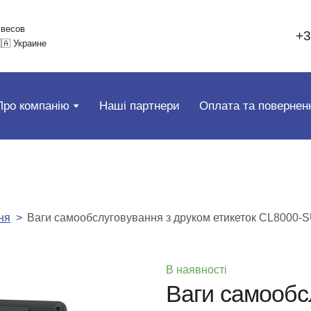
 весов
+3
🇦 Украине
Про компанію
Наші партнери
Оплата та повернен
ня
Ваги самообслуговування з друком етикеток CL8000-
В наявності
Ваги самообс