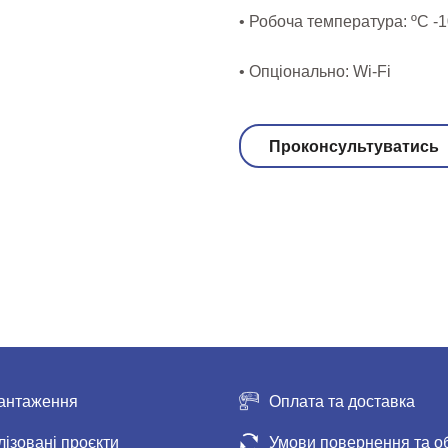
• Робоча температура: ºС -1
• Опціонально: Wi-Fi
Проконсультуватись
антаження
Оплата та доставка
лізовані проєкти
Умови повернення та о