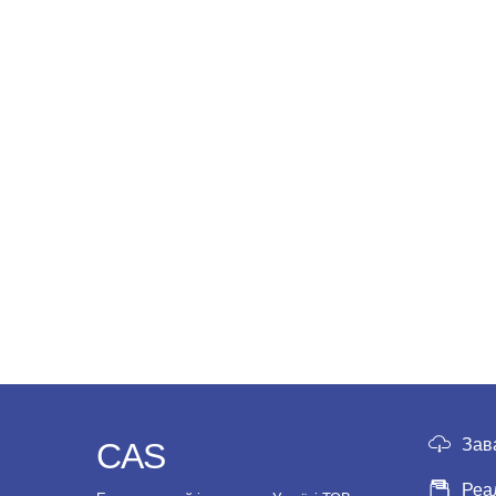
Зав
CAS
Реа