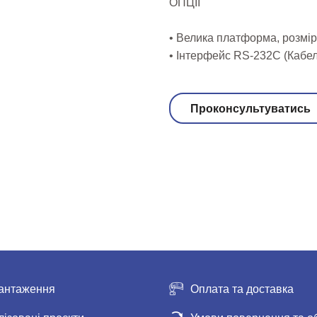
ОПЦІЇ
• Велика платформа, розмір 
• Інтерфейс RS-232С (Кабе
Проконсультуватись
антаження
Оплата та доставка