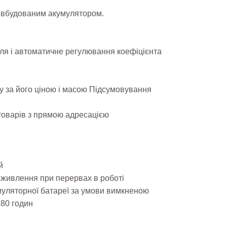
з вбудованим акумулятором.
ля і автоматичне регулювання коефіцієнта
ру за його ціною і масою Підсумовування
 товарів з прямою адресацією
й
 живлення при перервах в роботі
умуляторної батареї за умови вимкненою
180 годин