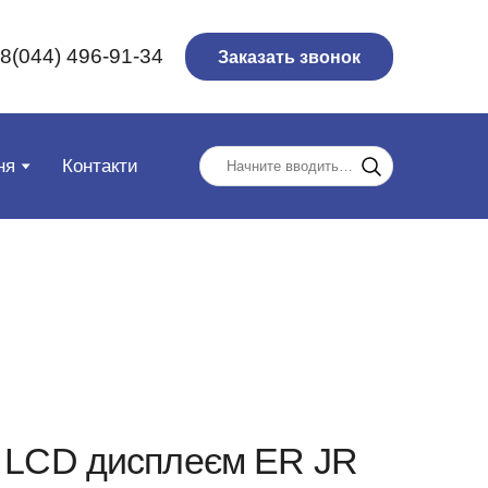
8(044) 496-91-34
Заказать звонок
ня
Контакти
 з LCD дисплеєм ER JR