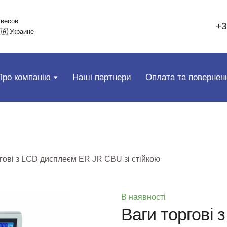
 весов
+3
🇦 Украине
Про компанію
Наші партнери
Оплата та повернен
гові з LCD дисплеєм ER JR CBU зі стійкою
В наявності
Ваги торгові