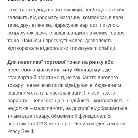
Існує багато додаткових функцій, необхідність яких
залежить від формату магазину: компенсація ваги
тари, друк етикетки, підрахунок вартості покупок,
розрахунок здачі, клавіші швидкого виклику товару
тощо. Найбільш просунуті моделі дозволяють
відтворювати відеоролики і показувати слайди.
Для невеликої торгової точки на ринку або
несетевого магазину типу «біля дому»
, де
стандартний асортимент, не так багато вагового
товару і невеликий потік відвідувачів, бюджетним
рішенням стануть настільні ваги. Плюси такого
варіанту – невисока ціна, надійність і компактність. З
недоліків – мало пам'яті, на дисплеї відображається
тільки вага товару, обмежений функціонал. В
асортименті CAS можна розглянути модель економ-
класу SW II.