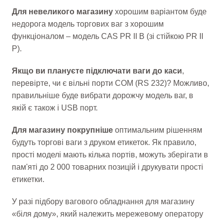
Для невеликого магазину
хорошим варіантом буде
недорога модель торгових ваг з хорошим
функціоналом – модель CAS PR II B (зі стійкою PR II
P).
Якщо ви плануєте підключати ваги до каси
,
перевірте, чи є вільні порти COM (RS 232)? Можливо,
правильніше буде вибрати дорожчу модель ваг, в
якій є також і USB порт.
Для магазину покрупніше
оптимальним рішенням
будуть торгові ваги з друком етикеток. Як правило,
прості моделі мають кілька портів, можуть зберігати в
пам'яті до 2 000 товарних позицій і друкувати прості
етикетки.
У разі підбору вагового обладнання для магазину
«біля дому», який належить мережевому оператору