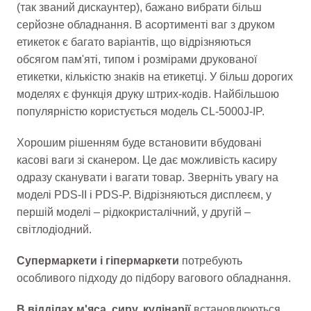
(так званий дискаунтер), бажано вибрати більш
серйозне обладнання. В асортименті ваг з друком
етикеток є багато варіантів, що відрізняються
обсягом пам'яті, типом і розмірами друкованої
етикетки, кількістю знаків на етикетці. У більш дорогих
моделях є функція друку штрих-кодів. Найбільшою
популярністю користується модель CL-5000J-IP.
Хорошим рішенням буде встановити вбудовані
касові ваги зі сканером. Це дає можливість касиру
одразу сканувати і вагати товар. Зверніть увагу на
моделі PDS-II і PDS-P. Відрізняються дисплеєм, у
першій моделі – рідкокристалічний, у другій –
світлодіодний.
Супермаркети і гіпермаркети
потребують
особливого підходу до підбору вагового обладнання.
В відділах м'яса, сиру, кулінарії
встановлюються