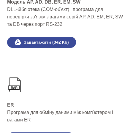
Модель AP, AD, DB, ER, EM, SW
DLL-бібліотека (COM-об'єкт) і програма для
перевірки зв'язку з вагами серій AP, AD, EM, ER, SW
та DB через порт RS-232
Завантажити (342 Кб)
ER
Програма для обміну даними між комп'ютером і
вагами ER