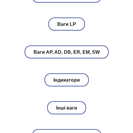
Ваги LP
Ваги AP, AD, DB, ER, EM, SW
Індикатори
Інші ваги