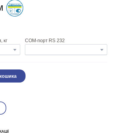
м
 кг
COM-порт RS 232
 кошика
КАЦІЇ