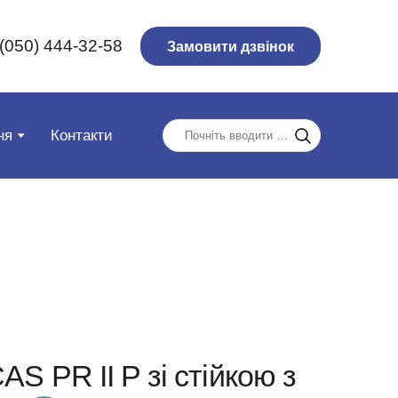
(050) 444-32-58
Замовити дзвінок
ня
Контакти
AS PR II P зі стійкою з