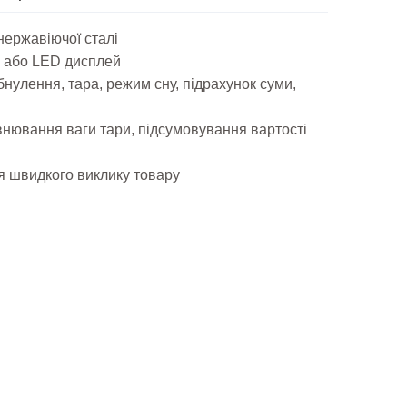
нержавіючої сталі
 або LED дисплей
обнулення, тара, режим сну, підрахунок суми,
внювання ваги тари, підсумовування вартості
ля швидкого виклику товару