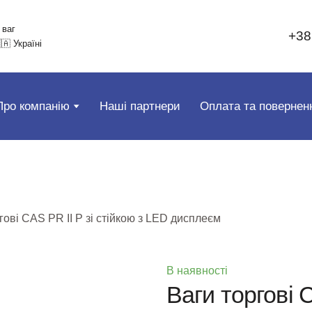
 ваг
+38
🇦 Україні
Про компанію
Наші партнери
Оплата та повернен
гові CAS PR II P зі стійкою з LED дисплеєм
В наявності
Ваги торгові C