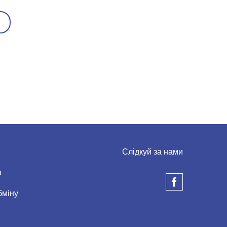
Слідкуй за нами
т
бміну