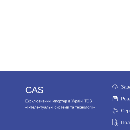
Зав
CAS
Реа
Ексклюзивний імпортер в Україні ТОВ
«Інтелектуальні системи та технології»
Сер
Пол