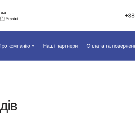
 ваг
+38
🇦 Україні
Про компанію
Наші партнери
Оплата та повернен
дів