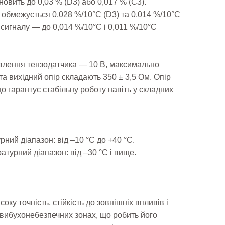
новить до 0,03 % (D3) або 0,017 % (C3).
обмежується 0,028 %/10°C (D3) та 0,014 %/10°C
сигналу — до 0,014 %/10°C і 0,011 %/10°C
лення тензодатчика — 10 В, максимально
а вихідний опір складають 350 ± 3,5 Ом. Опір
о гарантує стабільну роботу навіть у складних
ний діапазон: від –10 °C до +40 °C.
атурний діапазон: від –30 °C і вище.
ку точність, стійкість до зовнішніх впливів і
вибухонебезпечних зонах, що робить його