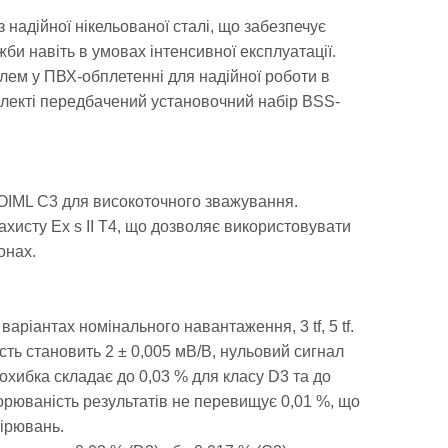
 надійної нікельованої сталі, що забезпечує
ужби навіть в умовах інтенсивної експлуатації.
ем у ПВХ-обплетенні для надійної роботи в
плекті передбачений установочний набір BSS-
і OIML C3 для високоточного зважування.
ахисту Ex s II T4, що дозволяє використовувати
онах.
варіантах номінального навантаження, 3 tf, 5 tf.
сть становить 2 ± 0,005 мВ/В, нульовий сигнал
охибка складає до 0,03 % для класу D3 та до
орюваність результатів не перевищує 0,01 %, що
мірювань.