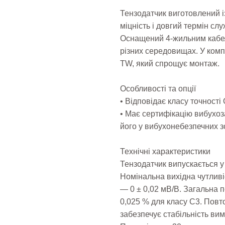
Тензодатчик виготовлений із
міцність і довгий термін сл
Оснащений 4-жильним кабел
різних середовищах. У ком
TW, який спрощує монтаж.
Особливості та опції
• Відповідає класу точност
• Має сертифікацію вибухоз
його у вибухонебезпечних з
Технічні характеристики
Тензодатчик випускається у 
Номінальна вихідна чутливі
— 0 ± 0,02 мВ/В. Загальна п
0,025 % для класу C3. Повт
забезпечує стабільність ви