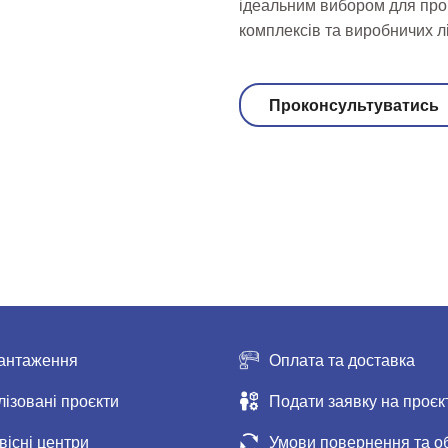
ідеальним вибором для про
комплексів та виробничих лі
Проконсультуватись
антаження
Оплата та доставка
лізовані проєкти
Подати заявку на проєк
вісні центри
Умови повернення та о