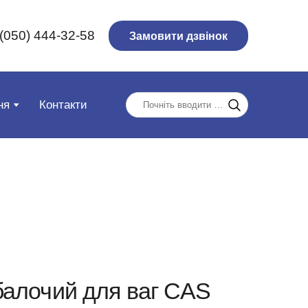
(050) 444-32-58
Замовити дзвінок
ня
Контакти
балочий для ваг CAS