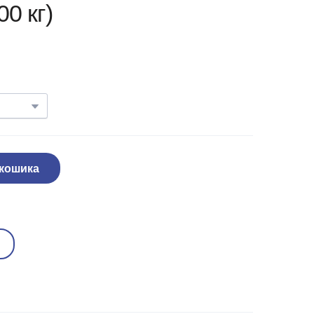
0 кг)
 кошика