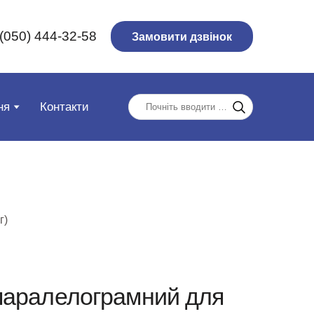
(050) 444-32-58
Замовити дзвінок
ня
Контакти
г)
паралелограмний для