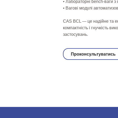
• Лабораторні bench-ваги 
• Вагові модулі автоматизо
CAS BCL — це надійне та ек
компактність і гнучкість ви
застосувань.
Проконсультуватись