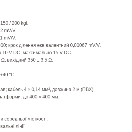
150 / 200 kgf.
,2 mV/V.
01 mV/V.
3000; крок ділення еквівалентний 0,00067 mV/V.
 10 V DC, максимально 15 V DC.
 Ω, вихідний 350 ± 3,5 Ω.
+40 °C;
ав; кабель 4 × 0,14 мм², довжина 2 м (ПВХ).
латформи: до 400 × 400 мм.
и середньої місткості.
альні лінії.