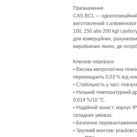
Призначення
CAS BCL — однопозиційний 
виготовлений з алюмінієвог
100, 150 або 200 kgf і роб
для комерційних, рахункових
виробничих лініях, де потрі
Ключові переваги
• Висока метрологічна точніс
перевищують 0,03 % від ном
• Стабільність у часі: повзу
• Низький температурний др
0,014 %/10 °C.
• Надійний захист: корпус I
складних умовах.
• Безпечне перевантаження 
• Зручний монтаж: різьбові