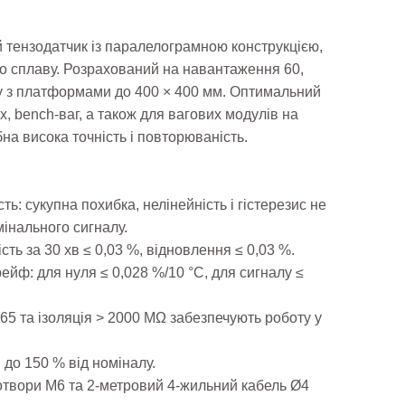
тензодатчик із паралелограмною конструкцією,
о сплаву. Розрахований на навантаження 60,
оту з платформами до 400 × 400 мм. Оптимальний
, bench-ваг, а також для вагових модулів на
бна висока точність і повторюваність.
ть: сукупна похибка, нелі­нейність і гістерезис не
інального сигналу.
чість за 30 хв ≤ 0,03 %, відновлення ≤ 0,03 %.
ейф: для нуля ≤ 0,028 %/10 °C, для сигналу ≤
P65 та ізоляція > 2000 MΩ забезпечують роботу у
до 150 % від номіналу.
 отвори М6 та 2-метровий 4-жильний кабель Ø4