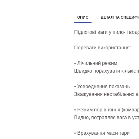
ОПИС
ДЕТАЛІ ТА СПЕЦИФІ
Підлогові ваги у пило- і во
Переваги використання:
• Лічильний режим
Швидко порахувати кількіст
• Усереднення показань
Зважування нестабільних в
• Режим порівняння (компа
Видно, потрапляє вага в ус
• Врахування маси тари