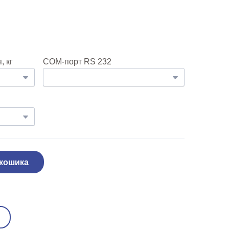
 кг
COM-порт RS 232
 кошика