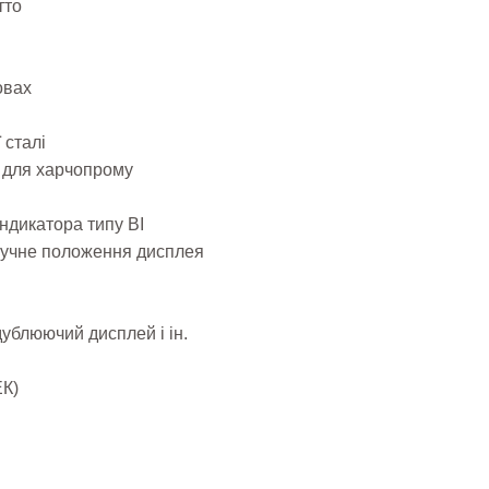
тто
овах
 сталі
ть для харчопрому
індикатора типу BI
ручне положення дисплея
дублюючий дисплей і ін.
ЕК)