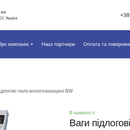
 ваг
+38
🇦 Україні
Про компанію
Наші партнери
Оплата та повернен
ідлогові пило-вологозахищені BW
В наявності
Ваги підлогов