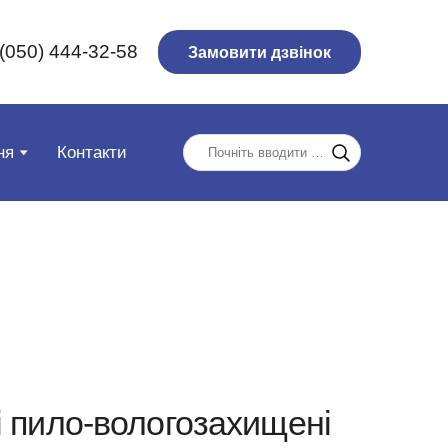
(050) 444-32-58
Замовити дзвінок
ня
Контакти
і пило-вологозахищені