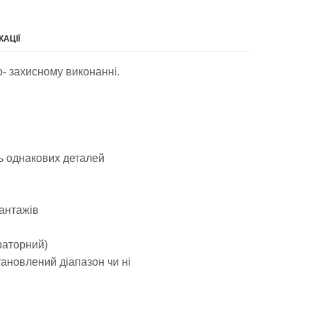
КАЦІЇ
до- захисному виконанні.
ь однакових деталей
антажів
раторний)
тановлений діапазон чи ні