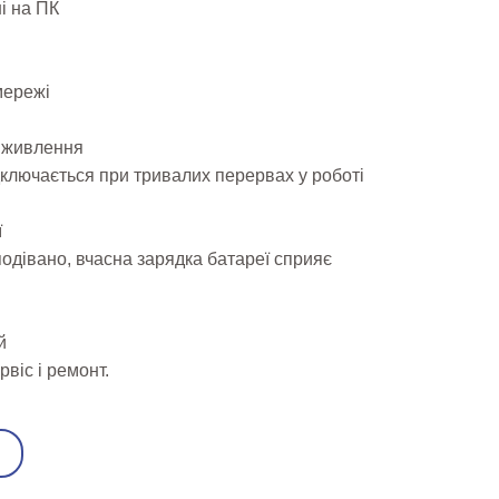
і на ПК
мережі
 живлення
дключається при тривалих перервах у роботі
ї
одівано, вчасна зарядка батареї сприяє
й
віс і ремонт.