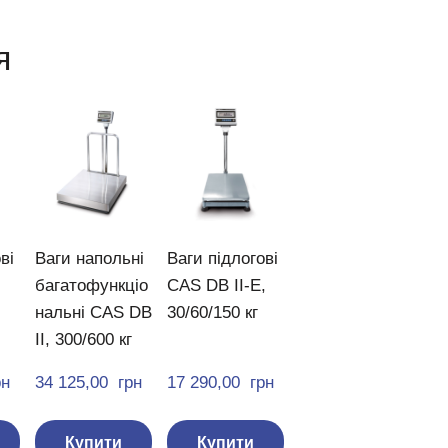
я
ві
Ваги напольні
Ваги підлогові
багатофункціо
CAS DB II-E,
нальні CAS DB
30/60/150 кг
II, 300/600 кг
рн
34 125,00  грн
17 290,00  грн
Купити
Купити