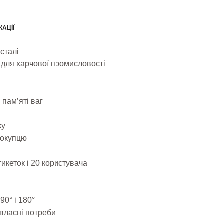
КАЦІЇ
сталі
ть для харчової промисловості
 пам’яті ваг
ку
покупцю
икеток і 20 користувача
90° і 180°
власні потреби