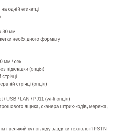
на одній етикетці
у
о 80 мм
кетки необхідного формату
0 мм / сек
ез підкладки (опція)
 стрічці
рвній стрічці (опція)
 / USB / LAN / PJ11 (wi-fi опція)
грошового ящика, сканера штрих-кодів, мережа,
ям і великий кут огляду завдяки технології FSTN