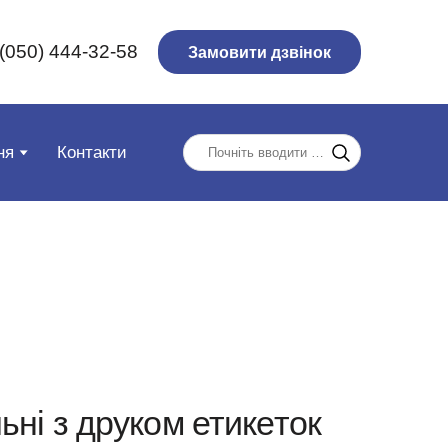
(050) 444-32-58
Замовити дзвінок
ня
Контакти
ьні з друком етикеток