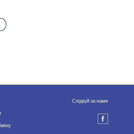
Слідкуй за нами
т
бміну