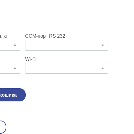
 кг
COM-порт RS 232
Wi-Fi
 кошика