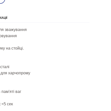
КАЦІЇ
для зважування
говування
ку на стойці.
сталі
ть для харчопрому
 пам'яті ваг
 <5 сек