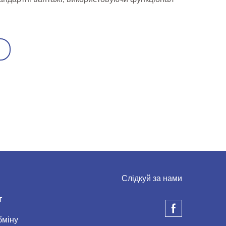
Слідкуй за нами
т
бміну