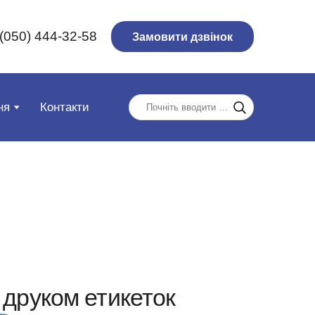
(050) 444-32-58
Замовити дзвінок
ня
Контакти
з друком етикеток