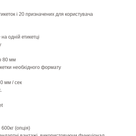
тикеток і 20 призначених для користувача
на одній етикетці
у
о 80 мм
кетки необхідного формату
0 мм / сек
.
et
 600кг (опція)
андартні вантажі, використовуючи функціонал