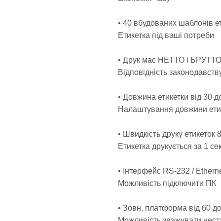
• 40 вбудованих шаблонів е
Етикетка під ваші потреби
• Друк мас НЕТТО і БРУТТО 
Відповідність законодавств
• Довжина етикетки від 30 д
Налаштування довжини ети
• Швидкість друку етикеток 8
Етикетка друкується за 1 сек
• Інтерфейс RS-232 / Ethern
Можливість підключити ПК
• Зовн. платформа від 60 до
Можливість зважувати нест