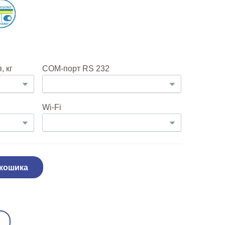
 кг
COM-порт RS 232
Wi-Fi
 кошика