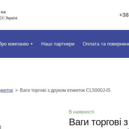
 ваг
+38
🇦 Україні
Про компанію
Наші партнери
Оплата та повернен
икеток
Ваги торгові з друком етикеток CL5000J-IS
В наявності
Ваги торгові 