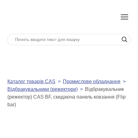
Каталог товарів CAS
Промислове обладнання
Відбракувальники (режектори)
Відбракувальник
(режектор) CAS BF, cкидаюча панель ковзання (Flip
bar)